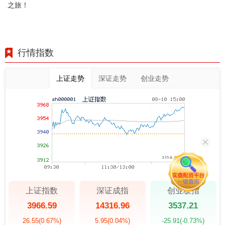
之旅！
行情指数
上证走势
深证走势
创业走势
上证指数
深证成指
创业板指
3966.59
14316.96
3537.21
26.55
(0.67%)
5.95
(0.04%)
-25.91
(-0.73%)