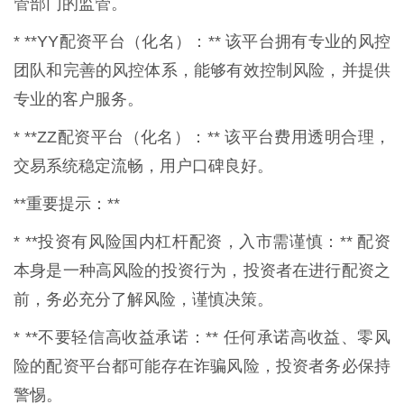
管部门的监管。
* **YY配资平台（化名）：** 该平台拥有专业的风控
团队和完善的风控体系，能够有效控制风险，并提供
专业的客户服务。
* **ZZ配资平台（化名）：** 该平台费用透明合理，
交易系统稳定流畅，用户口碑良好。
**重要提示：**
* **投资有风险国内杠杆配资，入市需谨慎：** 配资
本身是一种高风险的投资行为，投资者在进行配资之
前，务必充分了解风险，谨慎决策。
* **不要轻信高收益承诺：** 任何承诺高收益、零风
险的配资平台都可能存在诈骗风险，投资者务必保持
警惕。