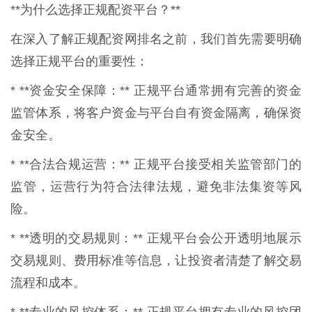
**为什么选择正规配资平台？**
在深入了解正规配资网排名之前，我们首先需要明确
选择正规平台的重要性：
* **资金安全保障：** 正规平台通常拥有完善的资金
监管体系，将客户资金与平台自有资金隔离，确保资
金安全。
* **合法合规运营：** 正规平台接受相关监管部门的
监管，运营行为符合法律法规，避免非法集资等风
险。
* **透明的交易规则：** 正规平台会公开透明地展示
交易规则、费用标准等信息，让投资者清楚了解交易
流程和成本。