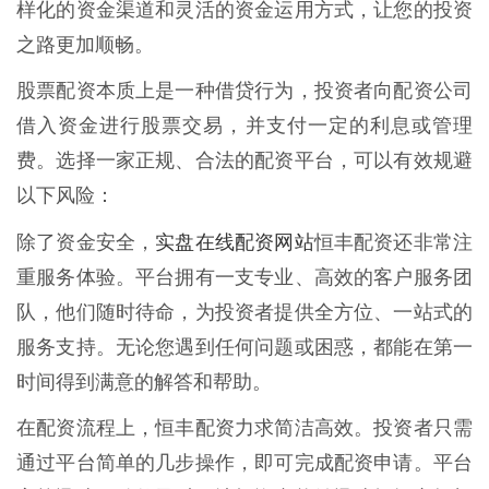
样化的资金渠道和灵活的资金运用方式，让您的投资
之路更加顺畅。
股票配资本质上是一种借贷行为，投资者向配资公司
借入资金进行股票交易，并支付一定的利息或管理
费。选择一家正规、合法的配资平台，可以有效规避
以下风险：
实盘在线配资网站
除了资金安全，
恒丰配资还非常注
重服务体验。平台拥有一支专业、高效的客户服务团
队，他们随时待命，为投资者提供全方位、一站式的
服务支持。无论您遇到任何问题或困惑，都能在第一
时间得到满意的解答和帮助。
在配资流程上，恒丰配资力求简洁高效。投资者只需
通过平台简单的几步操作，即可完成配资申请。平台