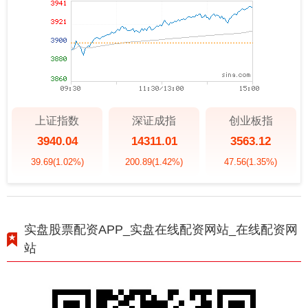
上证指数
深证成指
创业板指
3940.04
14311.01
3563.12
39.69
(1.02%)
200.89
(1.42%)
47.56
(1.35%)
实盘股票配资APP_实盘在线配资网站_在线配资网
站