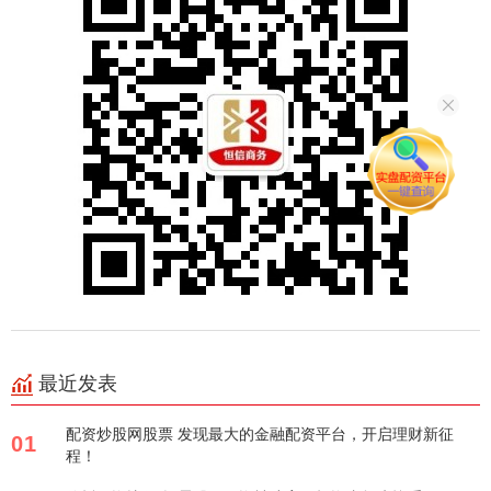
最近发表
配资炒股网股票 发现最大的金融配资平台，开启理财新征
01
程！