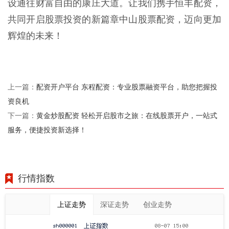
设通往财富自由的康庄大道。让我们携手恒丰配资，
共同开启股票投资的新篇章中山股票配资，迈向更加
辉煌的未来！
配资开户平台 东程配资：专业股票融资平台，助您把握投
上一篇：
资良机
黄金炒股配资 轻松开启股市之旅：在线股票开户，一站式
下一篇：
服务，便捷投资新选择！
行情指数
上证走势
深证走势
创业走势