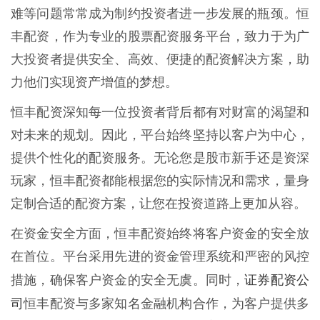
难等问题常常成为制约投资者进一步发展的瓶颈。恒
丰配资，作为专业的股票配资服务平台，致力于为广
大投资者提供安全、高效、便捷的配资解决方案，助
力他们实现资产增值的梦想。
恒丰配资深知每一位投资者背后都有对财富的渴望和
对未来的规划。因此，平台始终坚持以客户为中心，
提供个性化的配资服务。无论您是股市新手还是资深
玩家，恒丰配资都能根据您的实际情况和需求，量身
定制合适的配资方案，让您在投资道路上更加从容。
在资金安全方面，恒丰配资始终将客户资金的安全放
在首位。平台采用先进的资金管理系统和严密的风控
证券配资公
措施，确保客户资金的安全无虞。同时，
司
恒丰配资与多家知名金融机构合作，为客户提供多