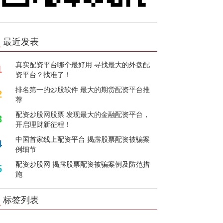
最近发表
真实配资平台哪个最好用 寻找最大的外盘配
1
资平台？找准了！
排名第一的炒股软件 最大的期货配资平台推
2
荐
配资炒股网股票 发现最大的金融配资平台，
3
开启理财新征程！
中国首家线上配资平台 揭露股票配资被骗案
4
例细节
配资炒股网 揭露股票配资被骗案例及防范措
5
施
标签列表