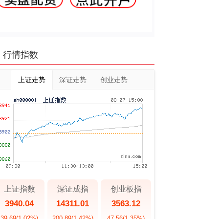
行情指数
上证走势
深证走势
创业走势
上证指数
深证成指
创业板指
3940.04
14311.01
3563.12
39.69
(1.02%)
200.89
(1.42%)
47.56
(1.35%)