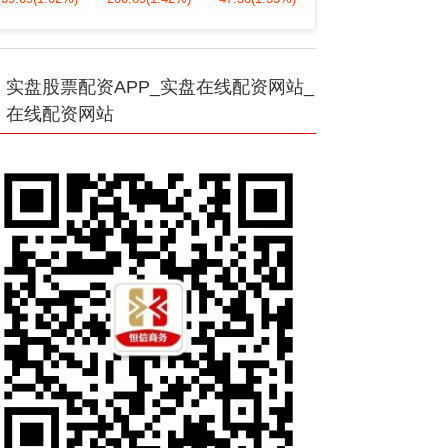
实盘股票配资APP_实盘在线配资网站_
在线配资网站