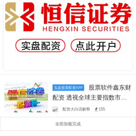
股票软件鑫东财
实盘股票配资APP
配资 透视全球主要指数市场
围绕资金短期集中后迅速流
配资大白话解释
155
向其他板块的阶段
全部加载完成