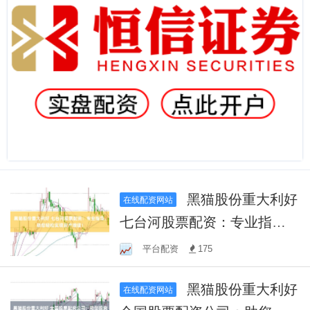
黑猫股份重大利好
在线配资网站
七台河股票配资：专业指
导，助您轻松实现资产增
平台配资
175
值！
黑猫股份重大利好
在线配资网站