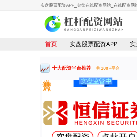
实盘股票配资APP_实盘在线配资网站_在线配资网
首页
实盘股票配资APP
实
十大配资平台推荐
共
100
+平台