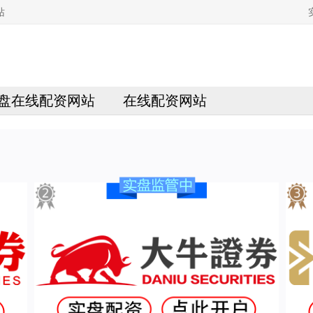
站
盘在线配资网站
在线配资网站