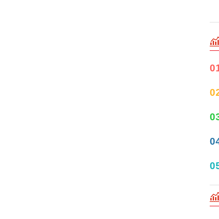
0
0
0
0
0