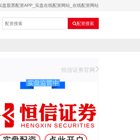
实盘股票配资APP_实盘在线配资网站_在线配资网站
配资搜索
恒信证券官网