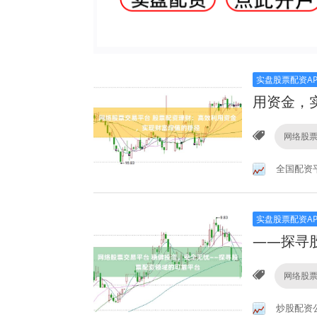
实盘股票配资AP
用资金，
网络股
全国配资
实盘股票配资AP
——探寻
网络股
炒股配资