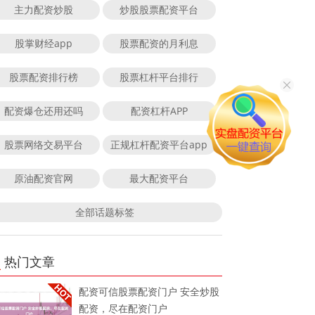
主力配资炒股
炒股股票配资平台
股掌财经app
股票配资的月利息
股票配资排行榜
股票杠杆平台排行
配资爆仓还用还吗
配资杠杆APP
股票网络交易平台
正规杠杆配资平台app
原油配资官网
最大配资平台
全部话题标签
热门文章
配资可信股票配资门户 安全炒股
配资，尽在配资门户